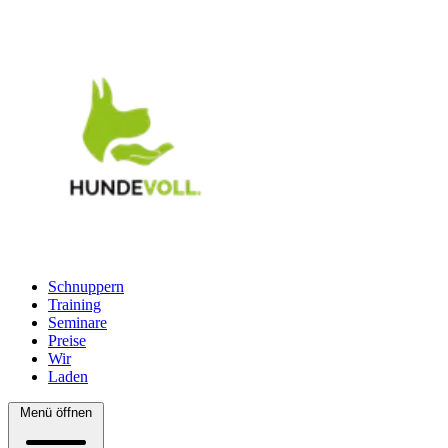
Schnuppern
Training
Seminare
Preise
Wir
Laden
Menü öffnen