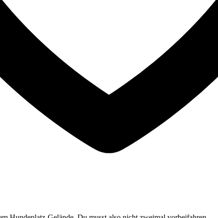
dem Hundeplatz-Gelände. Du musst also nicht zweimal vorbeifahren.