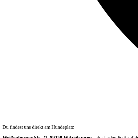
Du findest uns direkt am Hundeplatz
Weißenhorner Str. 21, 89250 Witzighausen
– der Laden liegt auf 